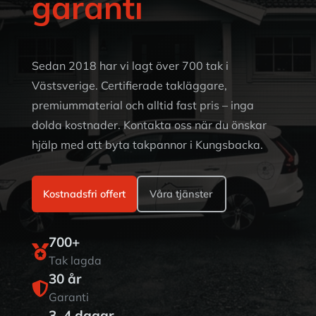
garanti
Sedan 2018 har vi lagt över 700 tak i
Västsverige. Certifierade takläggare,
premiummaterial och alltid fast pris – inga
dolda kostnader. Kontakta oss när du önskar
hjälp med att byta takpannor i Kungsbacka.
Kostnadsfri offert
Våra tjänster
700+

Tak lagda
30 år

Garanti
3–4 dagar