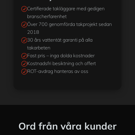
Certifierade takläggare med gedigen
R
branscherfarenhet
Över 700 genomförda takprojekt sedan
R
2018
30 års vattentät garanti på alla
R
takarbeten
Fast pris – inga dolda kostnader
R
Kostnadsfri besiktning och offert
R
ROT-avdrag hanteras av oss
R
Ord från våra kunder