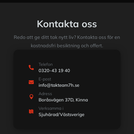
Kontakta oss
Redo att ge ditt tak nytt liv? Kontakta oss för en
kostnadsfri besiktning och offert.
Telefon

0320-43 19 40
E-post

info@takteam7h.se
Adress

Boråsvägen 37D, Kinna
Verksamma i

Sjuhärad/Västsverige