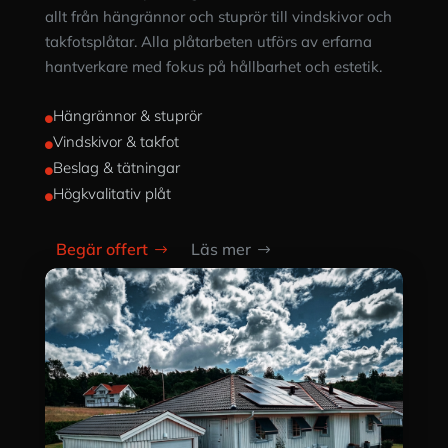
allt från hängrännor och stuprör till vindskivor och
takfotsplåtar. Alla plåtarbeten utförs av erfarna
hantverkare med fokus på hållbarhet och estetik.
Hängrännor & stuprör

Vindskivor & takfot

Beslag & tätningar

Högkvalitativ plåt

Begär offert
Läs mer