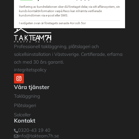
Professionell takläggning, plåtslageri och
solcellsinstallation i Västsverige. Certifierade, erfarna
och med 30 års garanti.
integritetspolicy
Våra tjänster
Takläggning
Plåtslageri
Solceller
Kontakt
0320-43 19 40

info@takteam7h.se
