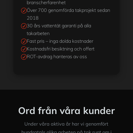
branscherfarenhet
Över 700 genomförda takprojekt sedan
R
2018
30 års vattentät garanti på alla
R
takarbeten
Fast pris – inga dolda kostnader
R
Kostnadsfri besiktning och offert
R
ROT-avdrag hanteras av oss
R
Ord från våra kunder
Under våra aktiva år har vi genomfört
hundratals olika arbeten på tak runt om i