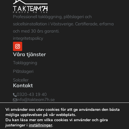
Professionell takläggning, plåtslageri och
solcellsinstallation i Västsverige. Certifierade, erfarna
och med 30 års garanti.
integritetspolicy
Våra tjänster
Takläggning
Plåtslageri
Solceller
Kontakt
0320-43 19 40

info@takteam7h.se

Boråsvägen 37D, Kinna

Vi använder oss utav cookies för att ge användaren den bästa
möjliga upplevelsen på vår webbplats.
© 2026 Tak Team 7H AB. Alla rättigheter förbehållna.
Du kan läsa mer om vilka cookies vi använder och göra
justeringar i
inställningar
.
Org.nr: 559180-5345 | F-skatt registrerad