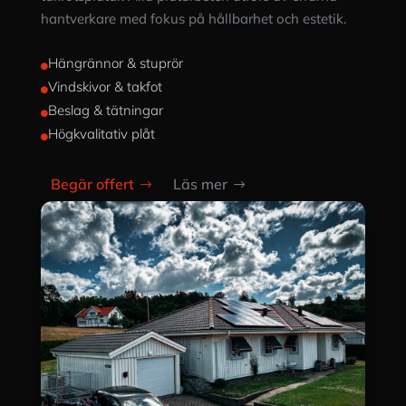
hantverkare med fokus på hållbarhet och estetik.
Hängrännor & stuprör

Vindskivor & takfot

Beslag & tätningar

Högkvalitativ plåt

Begär offert
Läs mer