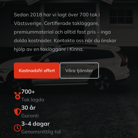
Sedan 2018 har vi lagt över 700 tak i
Västsverige. Certifierade takläggare,
premiummaterial och alltid fast pris – inga
dolda kostnader. Kontakta oss när du önskar
hjälp av en takläggare i Kinna.
Kostnadsfri offert
Våra tjänster
700+

Tak lagda
30 år

Garanti
3–4 dagar

Genomsnittlig tid