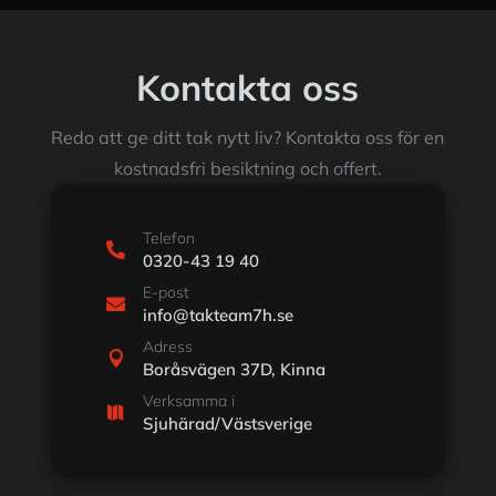
Kontakta oss
Redo att ge ditt tak nytt liv? Kontakta oss för en
kostnadsfri besiktning och offert.
Telefon

0320-43 19 40
E-post

info@takteam7h.se
Adress

Boråsvägen 37D, Kinna
Verksamma i

Sjuhärad/Västsverige