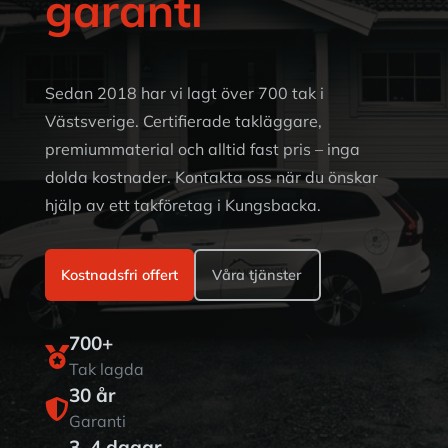
garanti
Sedan 2018 har vi lagt över 700 tak i
Västsverige. Certifierade takläggare,
premiummaterial och alltid fast pris – inga
dolda kostnader. Kontakta oss när du önskar
hjälp av ett takföretag i Kungsbacka.
Kostnadsfri offert
Våra tjänster
700+

Tak lagda
30 år

Garanti
3–4 dagar