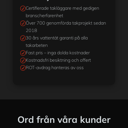
Certifierade takläggare med gedigen
R
branscherfarenhet
Över 700 genomförda takprojekt sedan
R
2018
30 års vattentät garanti på alla
R
takarbeten
Fast pris – inga dolda kostnader
R
Kostnadsfri besiktning och offert
R
ROT-avdrag hanteras av oss
R
Ord från våra kunder