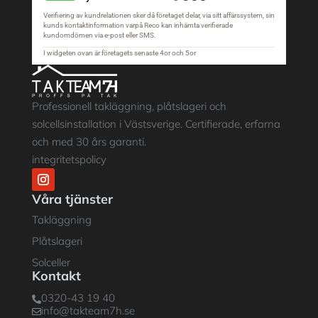
Professionell takläggning, plåtslageri och
solcellsinstallation i Västsverige. Certifierade, erfarna
och med 30 års garanti.
integritetspolicy
Våra tjänster
Takläggning
Plåtslageri
Solceller
Kontakt
0320-43 19 40

info@takteam7h.se
