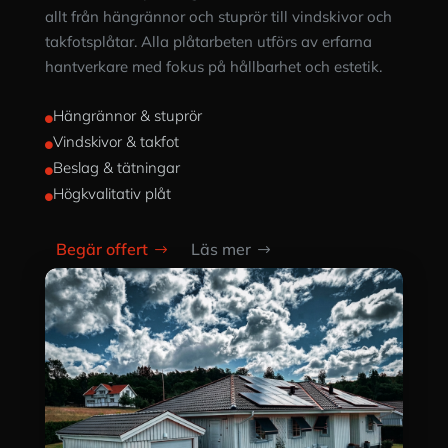
allt från hängrännor och stuprör till vindskivor och
takfotsplåtar. Alla plåtarbeten utförs av erfarna
hantverkare med fokus på hållbarhet och estetik.
Hängrännor & stuprör

Vindskivor & takfot

Beslag & tätningar

Högkvalitativ plåt

Begär offert
Läs mer