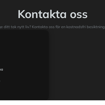
Kontakta oss
e ditt tak nytt liv? Kontakta oss för en kostnadsfri besiktning 
na
e