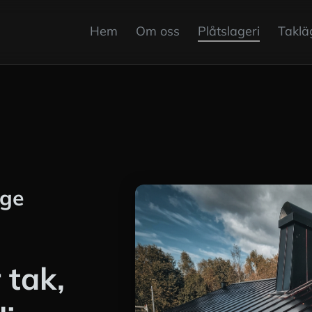
Hem
Om oss
Plåtslageri
Taklä
ige
 tak,