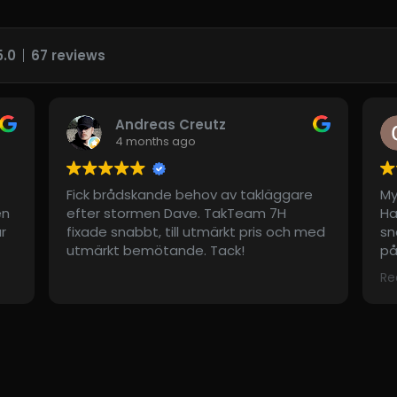
5.0
67 reviews
s Creutz
Conny Tidehem
s ago
4 months ago
de behov av takläggare
Mycket bra! Från första m
 Dave. TakTeam 7H
Haris, med gott intryck till e
till utmärkt pris och med
snabbt utfört takbyte. Kill
ande. Tack!
på plats var professionella,
grymt effektiva. Det var ty
Read more
torsdag, och Hej då på fred
tillägga var det prydligt städ
Vi är väldigt nöjda!
Uppdatering: Ett stort tack t
Dennis, för att de i efterha