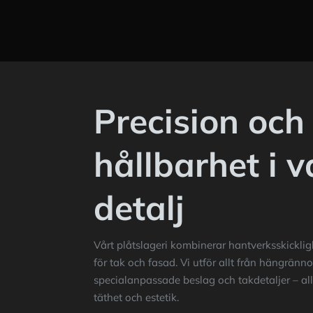
Precision och
hållbarhet i v
detalj
Vårt plåtslageri kombinerar hantverksskickl
för tak och fasad. Vi utför allt från hängrännor
specialanpassade beslag och takdetaljer – al
täthet och estetik.