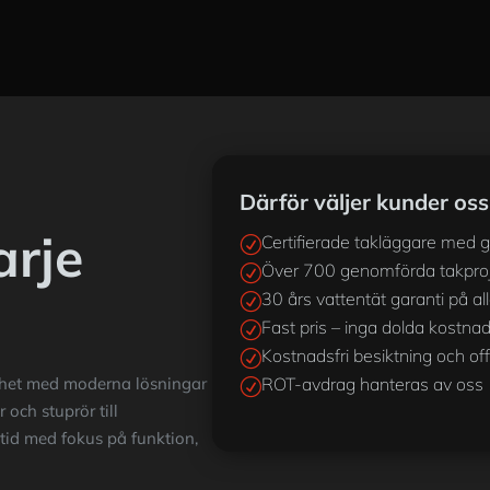
Därför väljer kunder oss
arje
Certifierade takläggare med 
R
Över 700 genomförda takpro
R
30 års vattentät garanti på al
R
Fast pris – inga dolda kostna
R
Kostnadsfri besiktning och off
R
ighet med moderna lösningar
ROT-avdrag hanteras av oss
R
 och stuprör till
ltid med fokus på funktion,