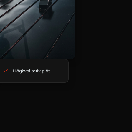
Högkvalitativ plåt
N