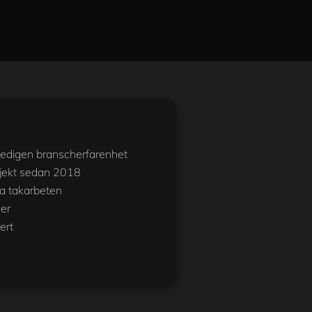
gedigen branscherfarenhet
jekt sedan 2018
la takarbeten
der
ert