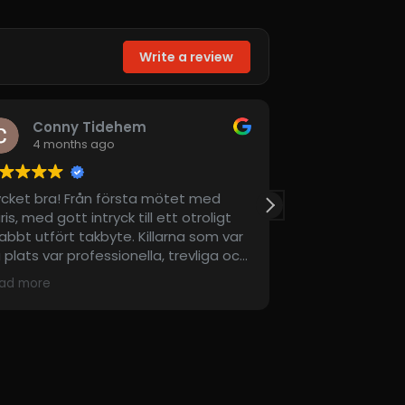
Write a review
Ing-Britt Johansson
4 months ago
ötet med
Jag är så nöjd... Snabb hjälp...fin service.
tt otroligt
Tackar.. ni är suveräna på det arbete ni
arna som var
utför.. kan rekomenderas absolut 😄😄
 trevliga och
p -Hej på
ag-. Att
at i slutet.
ill Haris och
nd bidrog