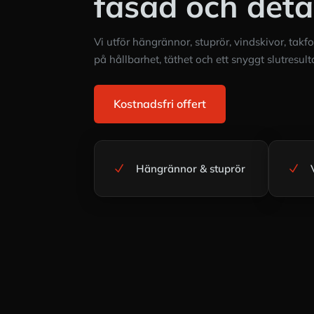
fasad och detal
Vi utför hängrännor, stuprör, vindskivor, tak
på hållbarhet, täthet och ett snyggt slutresult
Kostnadsfri offert
Hängrännor & stuprör
N
N