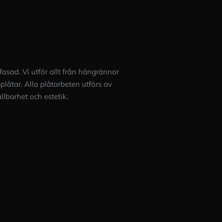
ll vår
rt nya tak.
gott
 fasad. Vi utför allt från hängrännor
splåtar. Alla plåtarbeten utförs av
lbarhet och estetik.