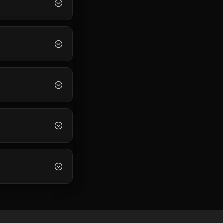
;
;
;
;
;