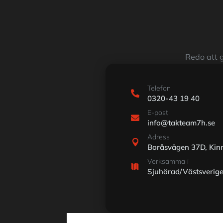
Redo att g
Telefon

0320-43 19 40
E-post

info@takteam7h.se
Adress

Boråsvägen 37D, Kin
Verksamma i

Sjuhärad/Västsverig