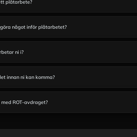
ett plåtarbete?
öra något inför plåtarbetet?
betar ni i?
 det innan ni kan komma?
t med ROT-avdraget?