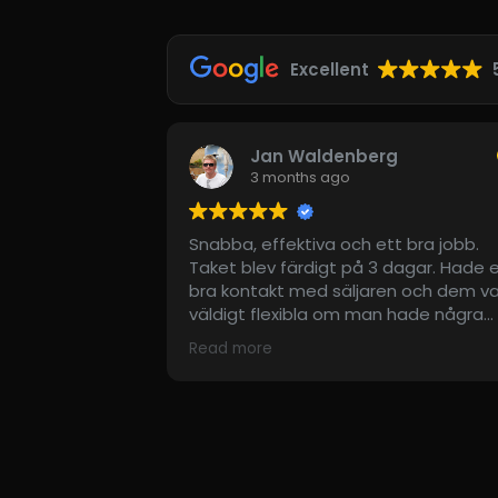
Excellent
Jan Waldenberg
Andrea
3 months ago
4 month
abba, effektiva och ett bra jobb.
Fick brådskan
ket blev färdigt på 3 dagar. Hade en
efter stormen
a kontakt med säljaren och dem var
fixade snabbt, 
ldigt flexibla om man hade några
utmärkt bemöt
rskilda behov. Man fick också en
ead more
fert där det tydligt stod vad varje del
ulle kosta. Rekommenderas!