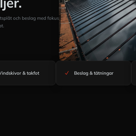
jer.
fotsplåt och beslag med fokus
at.
Vindskivor & takfot
Beslag & tätningar
N