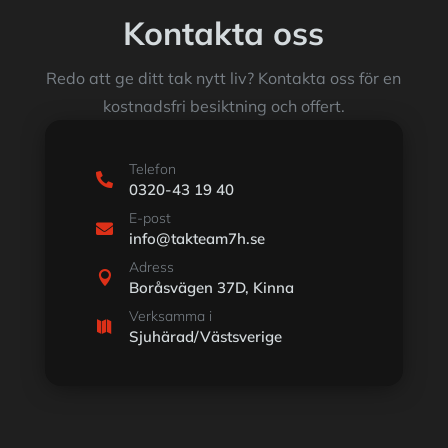
Kontakta oss
Redo att ge ditt tak nytt liv? Kontakta oss för en
kostnadsfri besiktning och offert.
Telefon

0320-43 19 40
E-post

info@takteam7h.se
Adress

Boråsvägen 37D, Kinna
Verksamma i

Sjuhärad/Västsverige