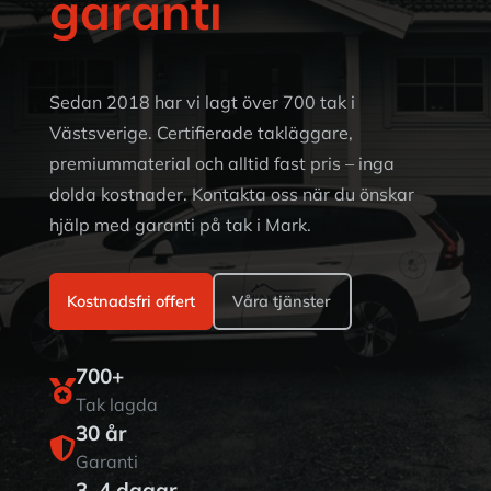
garanti
Sedan 2018 har vi lagt över 700 tak i
Västsverige. Certifierade takläggare,
premiummaterial och alltid fast pris – inga
dolda kostnader. Kontakta oss när du önskar
hjälp med garanti på tak i Mark.
Kostnadsfri offert
Våra tjänster
700+

Tak lagda
30 år

Garanti
3–4 dagar