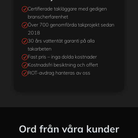
Certifierade takläggare med gedigen
R
branscherfarenhet
Över 700 genomförda takprojekt sedan
R
2018
30 års vattentät garanti på alla
R
takarbeten
Fast pris – inga dolda kostnader
R
Kostnadsfri besiktning och offert
R
ROT-avdrag hanteras av oss
R
Ord från våra kunder