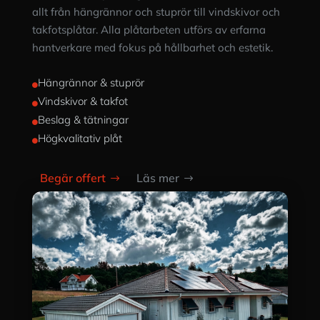
allt från hängrännor och stuprör till vindskivor och
takfotsplåtar. Alla plåtarbeten utförs av erfarna
hantverkare med fokus på hållbarhet och estetik.
Hängrännor & stuprör

Vindskivor & takfot

Beslag & tätningar

Högkvalitativ plåt

Begär offert
Läs mer