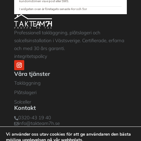
Professionell takläggning, plåtslageri och
solcellsinstallation i Västsverige. Certifierade, erfarna
och med 30 års garanti.
integritetspolicy
Våra tjänster
Takläggning
Plåtslageri
Solceller
Kontakt
0320-43 19 40

info@takteam7h.se

Boråsvägen 37D, Kinna

Vi använder oss utav cookies för att ge användaren den bästa
möjliga upplevelsen på vår webbplats.